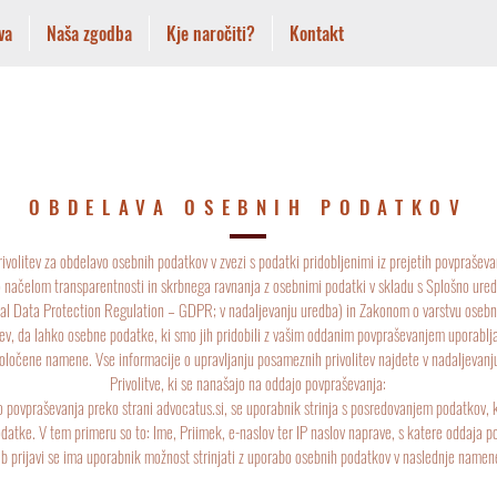
va
Naša zgodba
Kje naročiti?
Kontakt
OBDELAVA OSEBNIH PODATKOV
rivolitev za obdelavo osebnih podatkov v zvezi s podatki pridobljenimi iz prejetih povpraševa
 načelom transparentnosti in skrbnega ravnanja z osebnimi podatki v skladu s Splošno ure
ral Data Protection Regulation – GDPR; v nadaljevanju uredba) in Zakonom o varstvu osebn
tev, da lahko osebne podatke, ki smo jih pridobili z vašim oddanim povpraševanjem uporabl
oločene namene. Vse informacije o upravljanju posameznih privolitev najdete v nadaljevanj
Privolitve, ki se nanašajo na oddajo povpraševanja:
jo povpraševanja preko strani advocatus.si, se uporabnik strinja s posredovanjem podatkov, k
datke. V tem primeru so to: Ime, Priimek, e-naslov ter IP naslov naprave, s katere oddaja p
b prijavi se ima uporabnik možnost strinjati z uporabo osebnih podatkov v naslednje namen