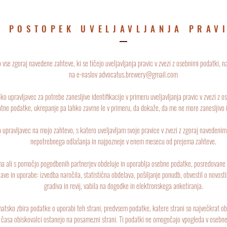
POSTOPEK UVELJAVLJANJA PRAV
se zgoraj navedene zahteve, ki se tičejo uveljavljanja pravic v zvezi z osebnimi podatki, na
na e-naslov
advocatus.brewery@gmail.com
o upravljavec za potrebe zanesljive identifikacije v primeru uveljavljanja pravic v zvezi z
tne podatke, ukrepanje pa lahko zavrne le v primeru, da dokaže, da me ne more zanesljivo id
upravljavec na mojo zahtevo, s katero uveljavljam svoje pravice v zvezi z zgoraj navedenimi
nepotrebnega odlašanja in najpozneje v enem mesecu od prejema zahteve.
 ali s pomočjo pogodbenih partnerjev obdeluje in uporablja osebne podatke, posredovane p
e in uporabe: izvedba naročila, statistična obdelava, pošiljanje ponudb, obvestil o novosti
gradiva in revij, vabila na dogodke in elektronskega anketiranja.
tsko zbira podatke o uporabi teh strani, predvsem podatke, katere strani so največkrat ob
ko časa obiskovalci ostanejo na posamezni strani. Ti podatki ne omogočajo vpogleda v oseb