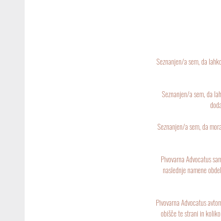
Seznanjen/a sem, da lahko v
Seznanjen/a sem, da lahk
doda
Seznanjen/a sem, da mora 
Pivovarna Advocatus sama
naslednje namene obdelav
Pivovarna Advocatus avtoma
obišče te strani in koli