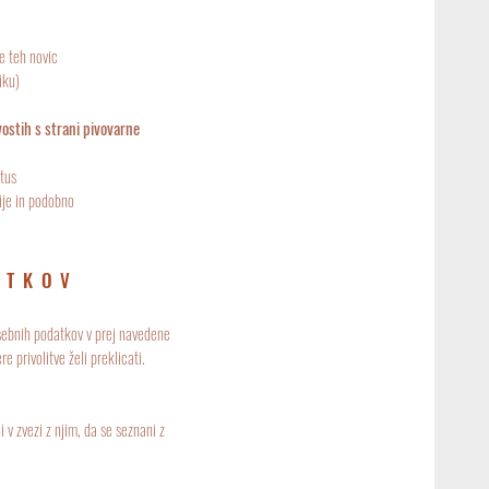
e teh novic
iku)
vostih s strani pivovarne
tus
ije in podobno
ATKOV
sebnih podatkov v prej navedene
 privolitve želi preklicati.
 v zvezi z njim, da se seznani z