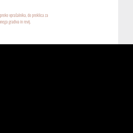
reko vprašalnika, do preklica za
nega gradiva in revij.