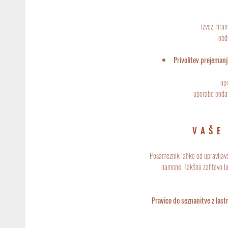
izvoz, hra
obd
Privolitev prejemanj
upo
uporabo podat
VAŠE
Posameznik lahko od upravljavc
namene. Takšno zahtevo la
Pravico do seznanitve z last