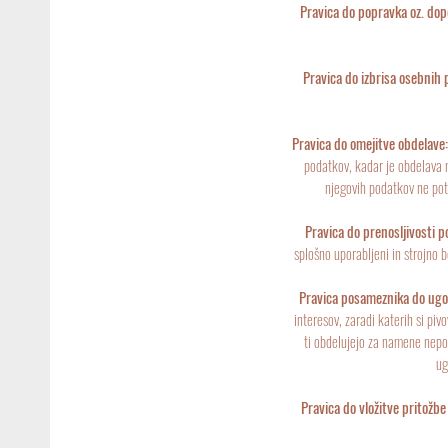
Pravica do popravka oz. dop
Pravica do izbrisa osebnih 
Pravica do omejitve obdelave
podatkov, kadar je obdelava 
njegovih podatkov ne pot
Pravica do prenosljivosti p
splošno uporabljeni in strojno b
Pravica posameznika do ugo
interesov, zaradi katerih si pi
ti obdelujejo za namene nepo
ug
Pravica do vložitve pritožbe