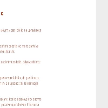
IC
slovim v pisni obliki na upravljavca
 osebnimi podatki od mene zahteva
entificirati.
 osebnimi podatki, odgovoriti brez
reko vprašalnika, do preklica za
h in/ ali ugodnostih, reklamnega
iskane, koliko obiskovalcev dnevno
ne podatke uporabnikov. Pivovarna