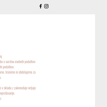
nj
dbo o varstvu osebnih podatkov
ih podatkov.
jamo, hranimo in obdelujemo za
u.
i v skladu z zakonodajo veljajo
ovpraševanje.
e: