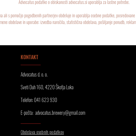
Advocatus podatke o obiskanosti advocatus.si uporablja za lastne potrebe.
 ali s pomočjo pogodbenih partnerjev obdeluje in uporablja osebne podatke, posredovane p
ene obdelave in uporabe: izvedba naročila, statistična obdelava, pošiljanje ponudb, reklam
KONTAKT
Advocatus d. o. o.
Sveti Duh 160, 4220 Škofja Loka
Telefon: 041 623 930
E-pošta:
advocatus.brewery@gmail.com
Obdelava osebnih podatkov