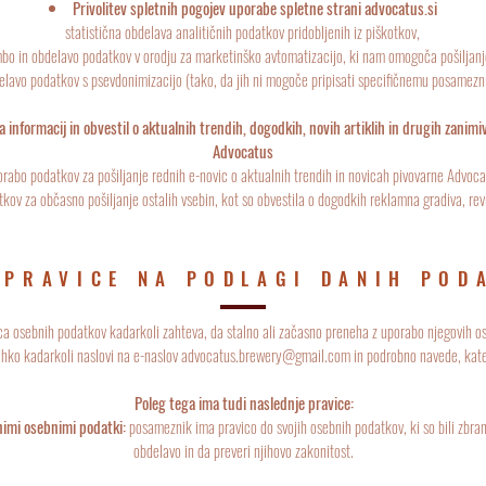
Privolitev spletnih pogojev uporabe spletne strani advocatus.si
statistična obdelava analitičnih podatkov pridobljenih iz piškotkov,
mbo in obdelavo podatkov v orodju za marketinško avtomatizacijo, ki nam omogoča pošiljanj
elavo podatkov s psevdonimizacijo (tako, da jih ni mogoče pripisati specifičnemu posamezn
a informacij in obvestil o aktualnih trendih, dogodkih, novih artiklih in drugih zanimi
Advocatus
rabo podatkov za pošiljanje rednih e-novic o aktualnih trendih in novicah pivovarne Advoca
kov za občasno pošiljanje ostalih vsebin, kot so obvestila o dogodkih reklamna gradiva, rev
 PRAVICE NA PODLAGI DANIH POD
a osebnih podatkov kadarkoli zahteva, da stalno ali začasno preneha z uporabo njegovih o
hko kadarkoli naslovi na e-naslov
advocatus.brewery@gmail.com
in podrobno navede, katere
Poleg tega ima tudi naslednje pravice:
nimi osebnimi podatki:
posameznik ima pravico do svojih osebnih podatkov, ki so bili zbrani
obdelavo in da preveri njihovo zakonitost.