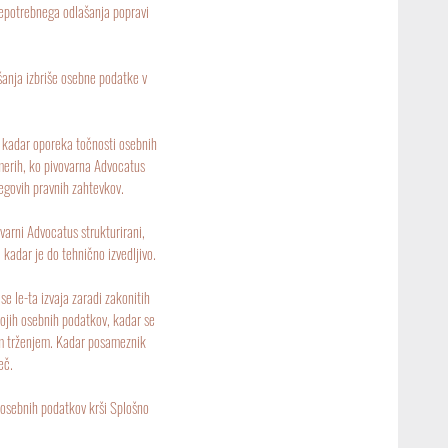
epotrebnega odlašanja popravi
anja izbriše osebne podatke v
 kadar oporeka točnosti osebnih
merih, ko pivovarna Advocatus
egovih pravnih zahtevkov.
varni Advocatus strukturirani,
 kadar je do tehnično izvedljivo.
e le-ta izvaja zaradi zakonitih
vojih osebnih podatkov, kadar se
im trženjem. Kadar posameznik
eč.
osebnih podatkov krši Splošno