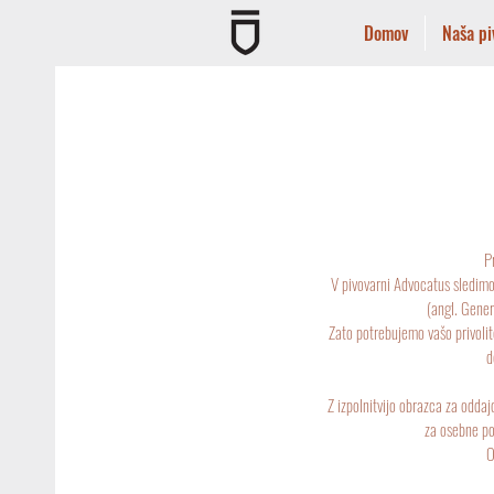
Domov
Naša pi
P
V pivovarni Advocatus sledimo
(angl. Gene
Zato potrebujemo vašo privoli
d
Z izpolnitvijo obrazca za odda
za osebne po
O