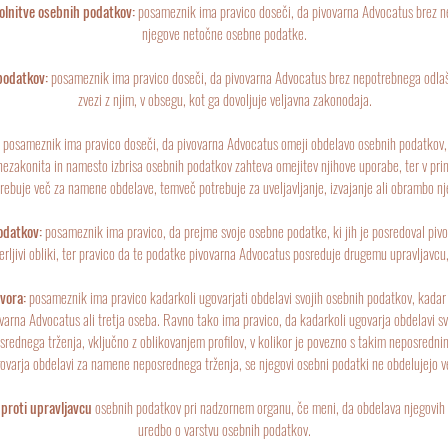
olnitve osebnih podatkov:
posameznik ima pravico doseči, da pivovarna Advocatus brez n
njegove netočne osebne podatke.
podatkov:
posameznik ima pravico doseči, da pivovarna Advocatus brez nepotrebnega odlaš
zvezi z njim, v obsegu, kot ga dovoljuje veljavna zakonodaja.
:
posameznik ima pravico doseči, da pivovarna Advocatus omeji obdelavo osebnih podatkov,
nezakonita in namesto izbrisa osebnih podatkov zahteva omejitev njihove uporabe, ter v pri
rebuje več za namene obdelave, temveč potrebuje za uveljavljanje, izvajanje ali obrambo nj
odatkov:
posameznik ima pravico, da prejme svoje osebne podatke, ki jih je posredoval pivo
erljivi obliki, ter pravico da te podatke pivovarna Advocatus posreduje drugemu upravljavcu,
vora:
posameznik ima pravico kadarkoli ugovarjati obdelavi svojih osebnih podatkov, kadar s
vovarna Advocatus ali tretja oseba. Ravno tako ima pravico, da kadarkoli ugovarja obdelavi s
srednega trženja, vključno z oblikovanjem profilov, v kolikor je povezno s takim neposredn
ovarja obdelavi za namene neposrednega trženja, se njegovi osebni podatki ne obdelujejo v
 proti upravljavcu
osebnih podatkov pri nadzornem organu, če meni, da obdelava njegovih 
uredbo o varstvu osebnih podatkov.