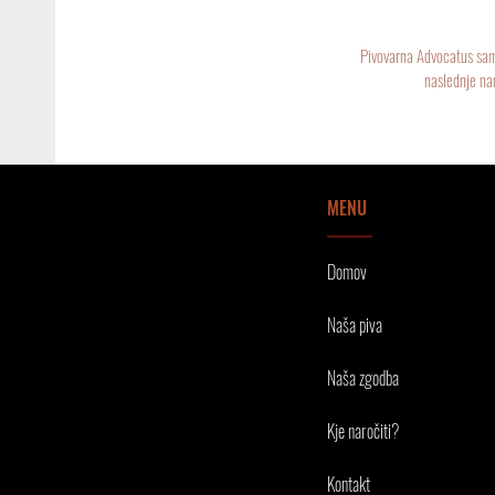
Pivovarna Advocatus sama
naslednje nam
MENU
Domov
Naša piva
Naša zgodba
Kje naročiti?
Kontakt